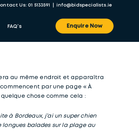
ontact Us:
01 5133591
|
info@bidspecialists.ie
Enquire Now
FAQ’s
stera au même endroit et apparaîtra
ns commencent par une page « À
 à quelque chose comme cela :
ite à Bordeaux, j’ai un super chien
 de longues balades sur la plage au