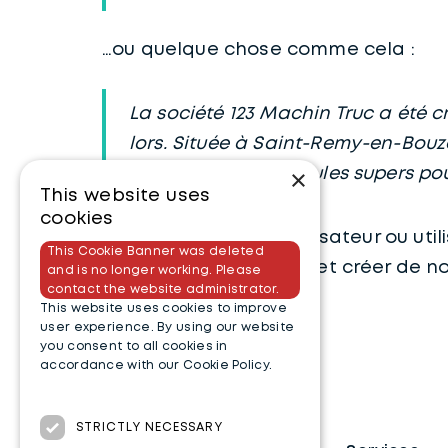
…ou quelque chose comme cela :
La société 123 Machin Truc a été c
lors. Située à Saint-Remy-en-Bouz
×
toutes sortes de bidules supers 
This website uses
cookies
En tant que nouvel utilisateur ou uti
This Cookie Banner was deleted
supprimer cette page et créer de no
and is no longer working. Please
contact the website administrator.
This website uses cookies to improve
user experience. By using our website
you consent to all cookies in
accordance with our Cookie Policy.
Read more
STRICTLY NECESSARY